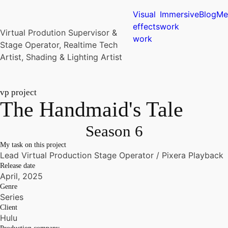
Visual
Immersive
Blog
Me
effects
work
Virtual Prodution Supervisor &
work
Stage Operator, Realtime Tech
Artist, Shading & Lighting Artist
vp
project
The Handmaid's Tale
Season 6
My task on this project
Lead Virtual Production Stage Operator / Pixera Playback
Release date
April, 2025
Genre
Series
Client
Hulu
Production company