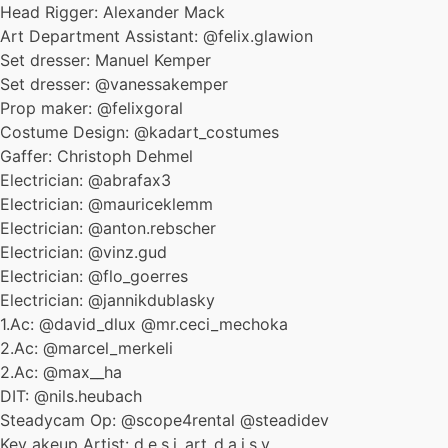
Head Rigger: Alexander Mack
Art Department Assistant: @felix.glawion
Set dresser: Manuel Kemper
Set dresser: @vanessakemper
Prop maker: @felixgoral
Costume Design: @kadart_costumes
Gaffer: Christoph Dehmel
Electrician: @abrafax3
Electrician: @mauriceklemm
Electrician: @anton.rebscher
Electrician: @vinz.gud
Electrician: @flo_goerres
Electrician: @jannikdublasky
1.Ac: @david_dlux @mr.ceci_mechoka
2.Ac: @marcel_merkeli
2.Ac: @max__ha
DIT: @nils.heubach
Steadycam Op: @scope4rental @steadidev
Key akeup Artist: d.e.s.i_art_d.a.i.s.y